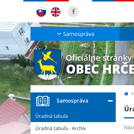
Samospráva
Oficiálne stránky
OBEC HRČ
Samospráva
Úr
Úradná tabuľa
Náz
Úradná tabuľa - Archív