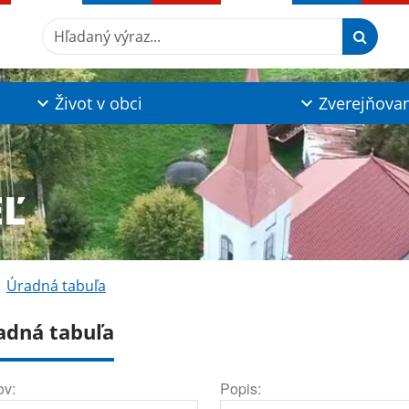
Hľadaný výraz...
Život v obci
Zverejňova
EĽ
Úradná tabuľa
adná tabuľa
ov:
Popis: