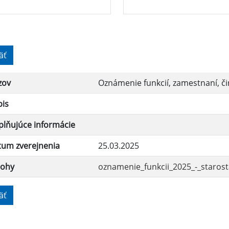
äť
zov
Oznámenie funkcií, zamestnaní, č
pis
lňujúce informácie
tum zverejnenia
25.03.2025
lohy
oznamenie_funkcii_2025_-_starost
äť