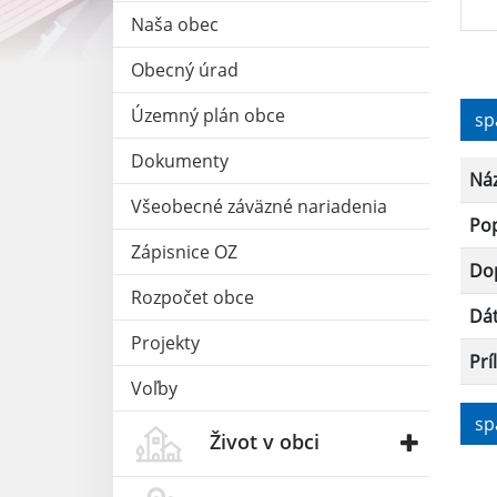
Naša obec
Obecný úrad
Územný plán obce
sp
Dokumenty
Ná
Všeobecné záväzné nariadenia
Po
Zápisnice OZ
Dop
Rozpočet obce
Dá
Projekty
Prí
Voľby
sp
Život v obci