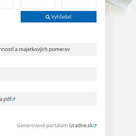
Vyhľadať
inností a majetkových pomerov
a.pdf
Generované portálom
Uradne.sk