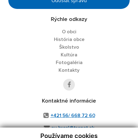
Odoslať správu
Rýchle odkazy
O obci
História obce
Školstvo
Kultúra
Fotogaléria
Kontakty
Kontaktné informácie
+421 56/ 668 72 60
ou.hrcel@trenet.sk
Používame cookies