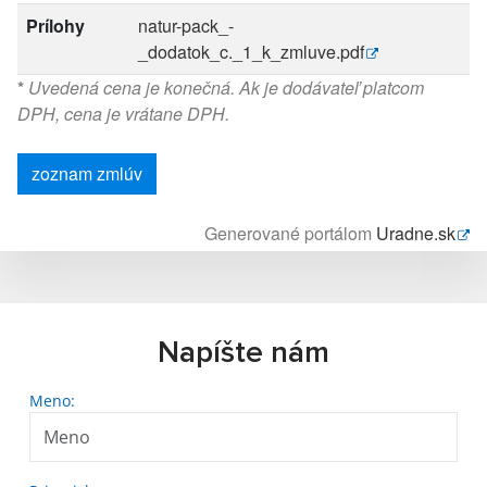
Prílohy
natur-pack_-
_dodatok_c._1_k_zmluve.pdf
*
Uvedená cena je konečná. Ak je dodávateľ platcom
DPH, cena je vrátane DPH.
zoznam zmlúv
Generované portálom
Uradne.sk
Napíšte nám
Meno: