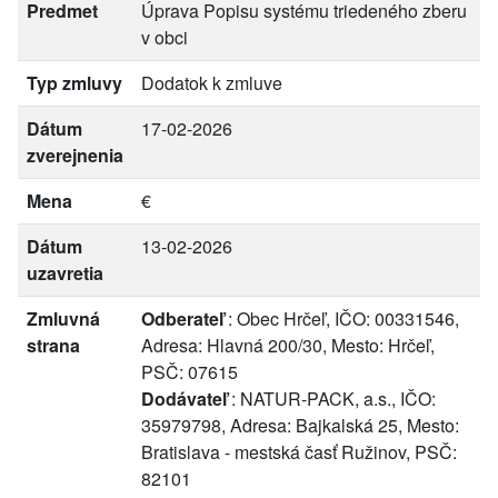
Predmet
Úprava Popisu systému triedeného zberu
v obci
Typ zmluvy
Dodatok k zmluve
Dátum
17-02-2026
zverejnenia
Mena
€
Dátum
13-02-2026
uzavretia
Zmluvná
Odberateľ
: Obec Hrčeľ, IČO: 00331546,
strana
Adresa: Hlavná 200/30, Mesto: Hrčeľ,
PSČ: 07615
Dodávateľ
: NATUR-PACK, a.s., IČO:
35979798, Adresa: Bajkalská 25, Mesto:
Bratislava - mestská časť Ružinov, PSČ:
82101