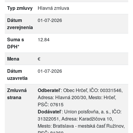
Typ zmluvy
Hlavná zmluva
Dátum
01-07-2026
zverejnenia
Suma s
12.84
DPH*
Mena
€
Dátum
01-07-2026
uzavretia
Zmluvná
Odberateľ
: Obec Hrčeľ, IČO: 00331546,
strana
Adresa: Hlavná 200/30, Mesto: Hrčeľ,
PSČ: 07615
Dodávateľ
: Union poisťovňa, a. s., IČO:
31322051, Adresa: Karadžičova 10,
Mesto: Bratislava - mestská časť Ružinov,
PSČ: 81360