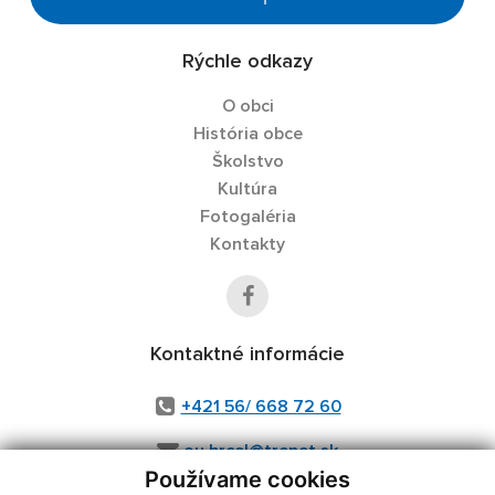
Rýchle odkazy
O obci
História obce
Školstvo
Kultúra
Fotogaléria
Kontakty
Kontaktné informácie
+421 56/ 668 72 60
ou.hrcel@trenet.sk
Používame cookies