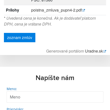
Prílohy
poistna_zmluva_pupn4-2.pdf
*
Uvedená cena je konečná. Ak je dodávateľ platcom
DPH, cena je vrátane DPH.
zoznam zmlúv
Generované portálom
Uradne.sk
Napíšte nám
Meno:
Priezvisko: