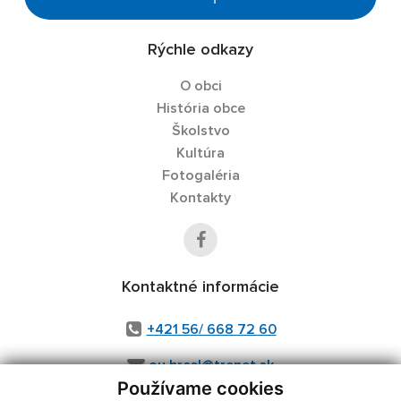
Rýchle odkazy
O obci
História obce
Školstvo
Kultúra
Fotogaléria
Kontakty
Kontaktné informácie
+421 56/ 668 72 60
ou.hrcel@trenet.sk
Používame cookies