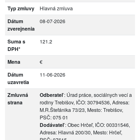
Typ zmluvy
Hlavná zmluva
Dátum
08-07-2026
zverejnenia
Suma s
121.2
DPH*
Mena
€
Dátum
11-06-2026
uzavretia
Zmluvná
Odberateľ
: Úrad práce, sociálnych vecí a
strana
rodiny Trebišov, IČO: 30794536, Adresa:
M.R.Štefánika 73/23, Mesto: Trebišov,
PSČ: 075 01
Dodávateľ
: Obec Hrčeľ, IČO: 00331546,
Adresa: Hlavná 200/30, Mesto: Hrčeľ,
PSČ: 07615