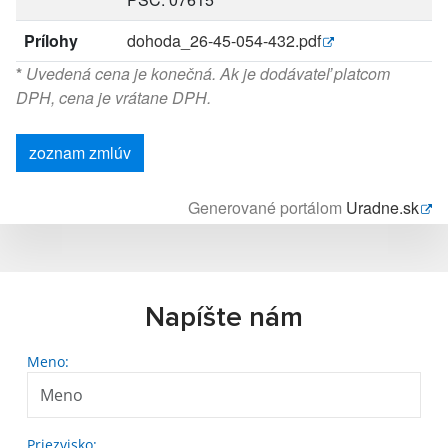
Prílohy
dohoda_26-45-054-432.pdf
*
Uvedená cena je konečná. Ak je dodávateľ platcom
DPH, cena je vrátane DPH.
zoznam zmlúv
Generované portálom
Uradne.sk
Napíšte nám
Meno:
Priezvisko: