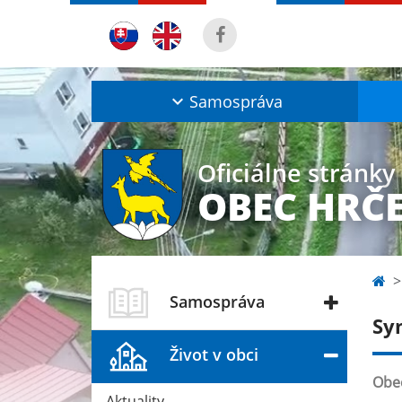
Samospráva
Oficiálne stránky
OBEC HRČ
Samospráva
Sy
Život v obci
Obec
Aktuality