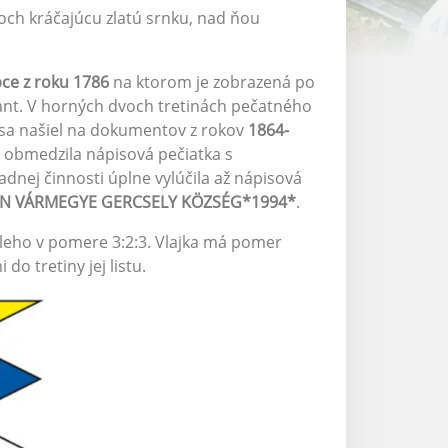
ch kráčajúcu zlatú srnku, nad ňou
bce z roku 1786
na ktorom je zobrazená po
ažant. V horných dvoch tretinách pečatného
a sa našiel na dokumentov z rokov
1864-
i obmedzila nápisová pečiatka s
adnej činnosti úplne vylúčila až nápisová
MPLÉN VÁRMEGYE GERCSELY KÖZSÉG*1994*
.
leho v pomere 3:2:3. Vlajka má pomer
do tretiny jej listu.