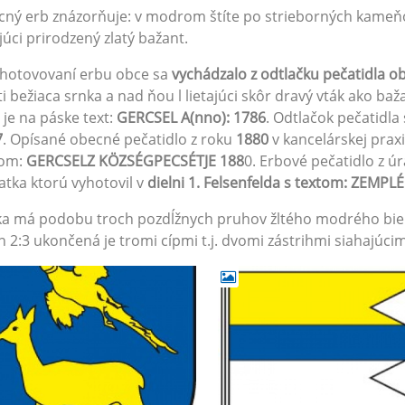
ný erb znázorňuje: v modrom štíte po strieborných kameňo
ajúci prirodzený zlatý bažant.
zhotovovaní erbu obce sa
vychádzalo z odtlačku pečatidla o
ti bežiaca srnka a nad ňou l lietajúci skôr dravý vták ako b
 je na páske text:
GERCSEL A(nno): 1786
. Odtlačok pečatidl
7
. Opísané obecné pečatidlo z roku
1880
v kancelárskej prax
tom:
GERCSELZ KÖZSÉGPECSÉTJE 188
0. Erbové pečatidlo z úr
atka ktorú vyhotovil v
dielni 1. Felsenfelda s textom: ZE
ka má podobu troch pozdĺžnych pruhov žltého modrého bie
n 2:3 ukončená je tromi cípmi t.j. dvomi zástrihmi siahajúcimi 