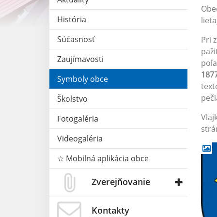
Obec
História
liet
Súčasnosť
Pri 
paži
Zaujímavosti
poľa
187
Symboly obce
tex
peči
Školstvo
Vlaj
Fotogaléria
strá
Videogaléria
☆ Mobilná aplikácia obce
Zverejňovanie
Kontakty