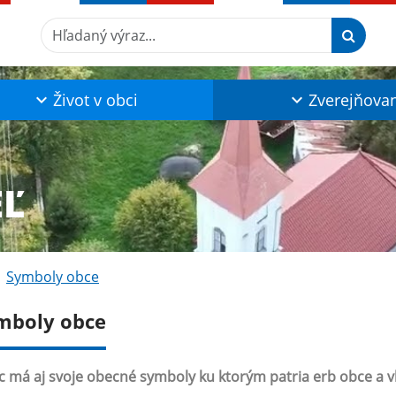
Hľadaný výraz...
Život v obci
Zverejňova
EĽ
Symboly obce
mboly obce
 má aj svoje obecné symboly ku ktorým patria erb obce a vl