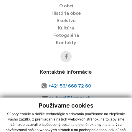
O obci
História obce
Školstvo
Kultúra
Fotogaléria
Kontakty
Kontaktné informácie
+421 56/ 668 72 60
ou.hrcel@trenet.sk
Používame cookies
Súbory cookie a ďalšie technológie sledovania používame na zlepšenie
vášho zážitku z prehliadania našich webových stránok, na to, aby sme
využite možnosť získavania aktuálnych informácií s využitím RSS
,
vám zobrazovali prispôsobený obsah a cielené reklamy, na analýzu
CMS systém (redakčný) systém ECHELON 2,
Mapa stránok
,
web portál
,
návštevnosti našich webových stránok a na pochopenie toho, odkiaľ naši