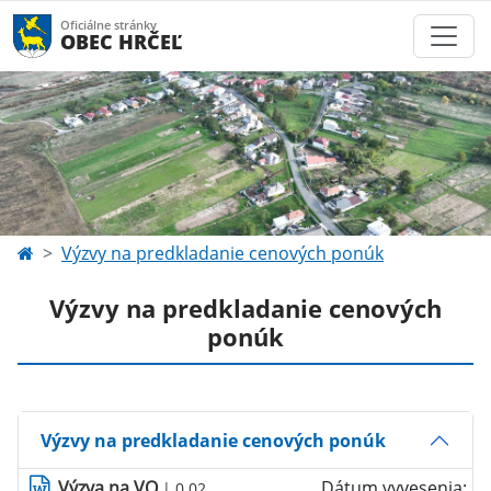
Oficiálne stránky
OBEC HRČEĽ
Výzvy na predkladanie cenových ponúk
Výzvy na predkladanie cenových
ponúk
Výzvy na predkladanie cenových ponúk
Výzva na VO
Dátum vyvesenia:
| 0.02