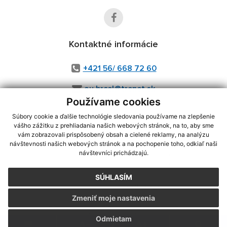
Kontaktné informácie
+421 56/ 668 72 60
ou.hrcel@trenet.sk
Používame cookies
Súbory cookie a ďalšie technológie sledovania používame na zlepšenie
vášho zážitku z prehliadania našich webových stránok, na to, aby sme
využite možnosť získavania aktuálnych informácií s využitím RSS
,
vám zobrazovali prispôsobený obsah a cielené reklamy, na analýzu
CMS systém (redakčný) systém ECHELON 2,
Mapa stránok
,
web portál
,
návštevnosti našich webových stránok a na pochopenie toho, odkiaľ naši
návštevníci prichádzajú.
webhosting
,
webex.digital, s.r.o.
,
domény
,
registrácia domény
,
spoločnosť webex.digital, s.r.o.
,
technický prevádzkovateľ
SÚHLASÍM
Posledná aktualizácia:
29.07.2026
Zmeniť moje nastavenia
Vytlačiť stránku
|
Vyhlásenie o prístupnosti
Autorské práva
|
Cookies
Odmietam