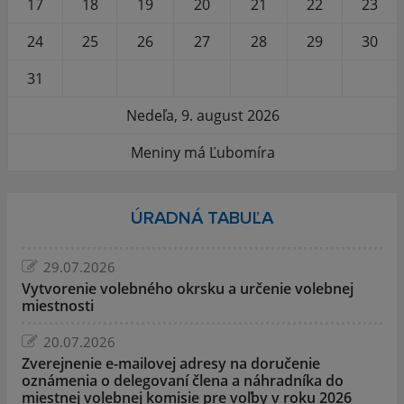
17
18
19
20
21
22
23
24
25
26
27
28
29
30
31
Nedeľa, 9. august 2026
Meniny má Ľubomíra
ÚRADNÁ TABUĽA
29.07.2026
Vytvorenie volebného okrsku a určenie volebnej
miestnosti
20.07.2026
Zverejnenie e-mailovej adresy na doručenie
oznámenia o delegovaní člena a náhradníka do
miestnej volebnej komisie pre voľby v roku 2026