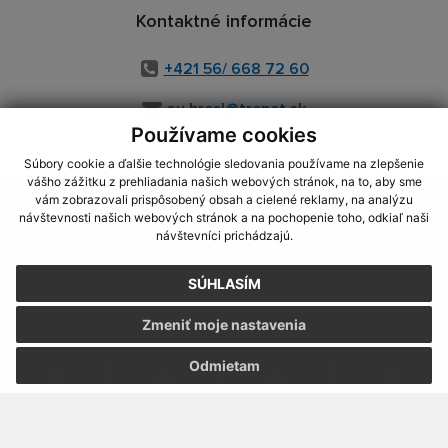
Kontaktné informácie
+421 56/ 668 72 60
ou.hrcel@trenet.sk
Používame cookies
Súbory cookie a ďalšie technológie sledovania používame na zlepšenie
vášho zážitku z prehliadania našich webových stránok, na to, aby sme
využite možnosť získavania aktuálnych informácií s využitím RSS
,
vám zobrazovali prispôsobený obsah a cielené reklamy, na analýzu
CMS systém (redakčný) systém ECHELON 2,
Mapa stránok
,
web portál
,
návštevnosti našich webových stránok a na pochopenie toho, odkiaľ naši
návštevníci prichádzajú.
webhosting
,
webex.digital, s.r.o.
,
domény
,
registrácia domény
,
spoločnosť webex.digital, s.r.o.
,
technický prevádzkovateľ
SÚHLASÍM
Posledná aktualizácia:
29.07.2026
Zmeniť moje nastavenia
Vytlačiť stránku
|
Vyhlásenie o prístupnosti
Autorské práva
|
Cookies
Odmietam
webdesign
|