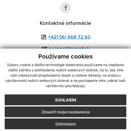
Kontaktné informácie
+421 56/ 668 72 60
ou.hrcel@trenet.sk
Používame cookies
Súbory cookie a ďalšie technológie sledovania používame na zlepšenie
vášho zážitku z prehliadania našich webových stránok, na to, aby sme
využite možnosť získavania aktuálnych informácií s využitím RSS
,
vám zobrazovali prispôsobený obsah a cielené reklamy, na analýzu
CMS systém (redakčný) systém ECHELON 2,
Mapa stránok
,
web portál
,
návštevnosti našich webových stránok a na pochopenie toho, odkiaľ naši
návštevníci prichádzajú.
webhosting
,
webex.digital, s.r.o.
,
domény
,
registrácia domény
,
spoločnosť webex.digital, s.r.o.
,
technický prevádzkovateľ
SÚHLASÍM
Posledná aktualizácia:
29.07.2026
Zmeniť moje nastavenia
Vytlačiť stránku
|
Vyhlásenie o prístupnosti
Autorské práva
|
Cookies
Odmietam