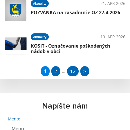
21. APR 2026
Aktuality
POZVÁNKA na zasadnutie OZ 27.4.2026
10. APR 2026
Aktuality
KOSIT - Označovanie poškodených
nádob v obci
1
2
12
>
...
Napíšte nám
Meno: